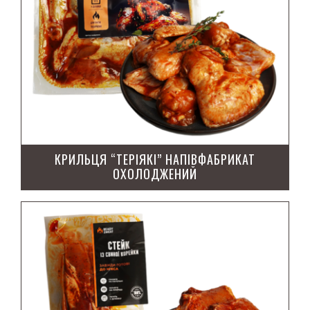
Шинки
Кулінарія
Десерти
Основні страви
КРИЛЬЦЯ “ТЕРІЯКІ” НАПІВФАБРИКАТ
Салати
ОХОЛОДЖЕНИЙ
М’ясо
Індик охолоджений
Свинина охолоджена