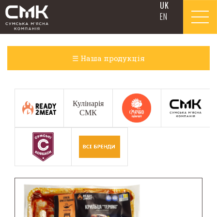
Skip to content
UK
EN
☰ Наша продукція
Ковбасні вироби
Кулінарія
Варені ковбаси​
СМК
Делікатеси та копченості​
Напівкопчені ковбаси
Салямі
Сардельки, сосиски