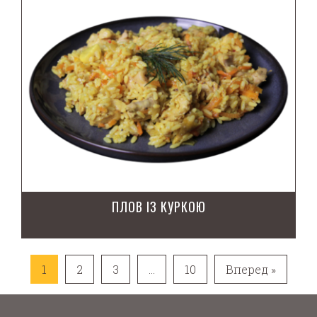
ПЛОВ ІЗ КУРКОЮ
1
2
3
…
10
Вперед »