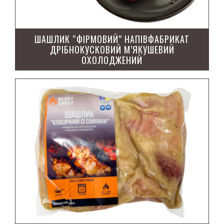
Люля-кебаб
ШАШЛИК “ФІРМОВИЙ” НАПІВФАБРИКАТ
Мiтболи
ДРІБНОКУСКОВИЙ М’ЯКУШЕВИЙ
ОХОЛОДЖЕНИЙ
Стейки мариновані охолодженi
Фарш
Фарш заморожений
Фрикадельки
Чiвапчiчi
Шашлик заморожений
Шашлик охолоджений